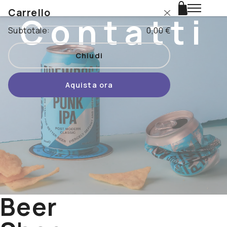
Carrello
Contatti
Login
Subtotale:
0,00 €
Catalogo
Chiudi
Stili
Aquista ora
Nazioni
Promo
Novità
Beertopia
Contatti
Beer