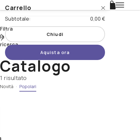
Carrello
Login
Subtotale:
0,00 €
Catalogo
Filtra
Chiudi
la
Stili
ricerca
Aquista ora
Nazioni
Catalogo
Cerca
Promo
1 risultato
Novità
·
Popolari
Tipo di
Novità
prodotto
Birrificio
Beertopia
Nazione
Stile
Contatti
-
Karmaleon
Abbey