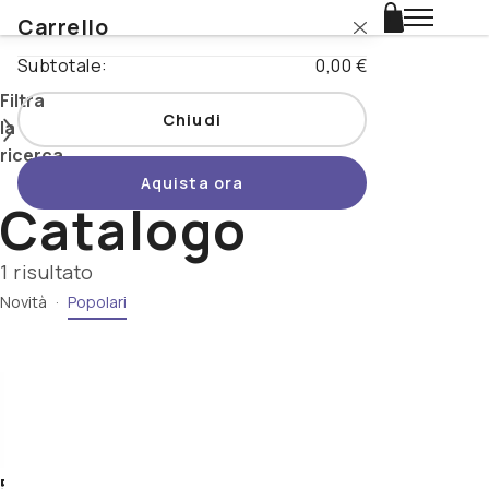
Carrello
Login
Subtotale:
0,00 €
Catalogo
Filtra
Chiudi
la
Stili
ricerca
Aquista ora
Nazioni
Catalogo
Cerca
Promo
1 risultato
Novità
·
Popolari
Tipo di
Novità
prodotto
Birrificio
Beertopia
Nazione
Stile
Contatti
-
5+
Abbey