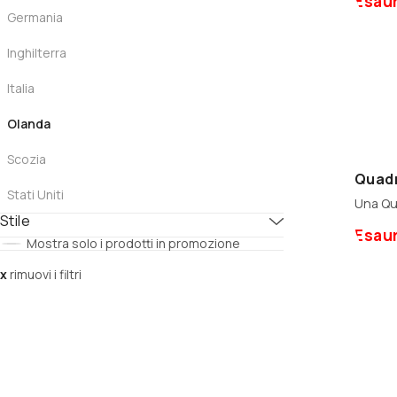
Esaur
Vocation
Stone
Germania
Wild Beer
Inghilterra
Italia
Olanda
Scozia
Quad
Stati Uniti
Stile
Esaur
Mostra solo i prodotti in promozione
x
rimuovi i filtri