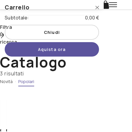
Carrello
Login
Subtotale:
0,00 €
Catalogo
Filtra
Chiudi
la
Stili
ricerca
Aquista ora
Nazioni
Catalogo
Cerca
Promo
3 risultati
Novità
·
Popolari
Tipo di
Novità
prodotto
Birrificio
Beertopia
-
Contatti
5+
Abita
5+
5+