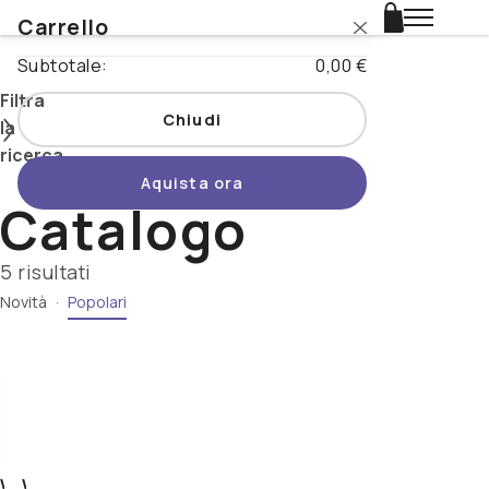
Carrello
Login
Subtotale:
0,00 €
Catalogo
Filtra
Chiudi
la
Stili
ricerca
Aquista ora
Nazioni
Catalogo
Cerca
Promo
5 risultati
Novità
·
Popolari
Tipo di
Novità
prodotto
Birrificio
Beertopia
Nazione
Stile
Contatti
-
Westmalle
Westmalle
Abbey