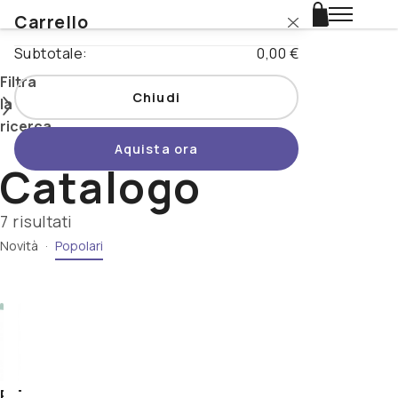
Carrello
Login
Subtotale:
0,00 €
Catalogo
Filtra
Chiudi
la
Stili
ricerca
Aquista ora
Nazioni
Catalogo
Cerca
Promo
7 risultati
Novità
·
Popolari
Tipo di
Novità
prodotto
Birrificio
Beertopia
-
Contatti
5+
Abita
Resegapa
Tel