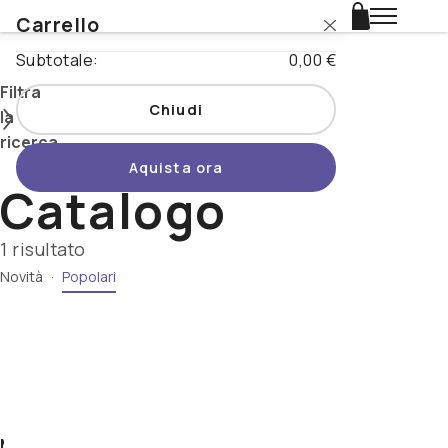
Carrello
Login
Subtotale:
0,00 €
Catalogo
Filtra
Chiudi
la
Stili
ricerca
Aquista ora
Nazioni
Catalogo
Cerca
Promo
1 risultato
Novità
·
Popolari
Tipo di
Novità
prodotto
Birrificio
Beertopia
Nazione
Stile
Contatti
-
Maiden
Abbey