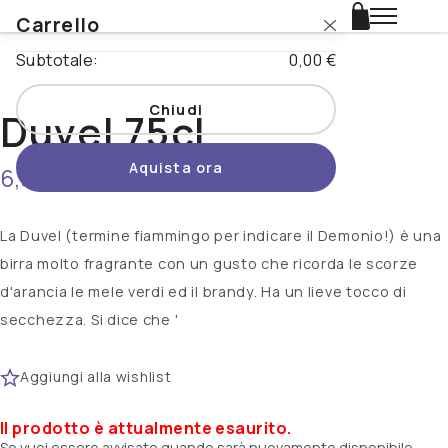
Carrello
Login
Subtotale:
0,00 €
Catalogo
Chiudi
Duvel 75cl
Stili
Aquista ora
6,90 €
non disponibile
Nazioni
Promo
La Duvel (termine fiammingo per indicare il Demonio!) è una
birra molto fragrante con un gusto che ricorda le scorze
Novità
d'arancia le mele verdi ed il brandy. Ha un lieve tocco di
secchezza. Si dice che '
Beertopia
Aggiungi alla wishlist
Contatti
Il prodotto è attualmente esaurito.
Se vuoi essere avvisato quando sarà nuovamente disponibile,