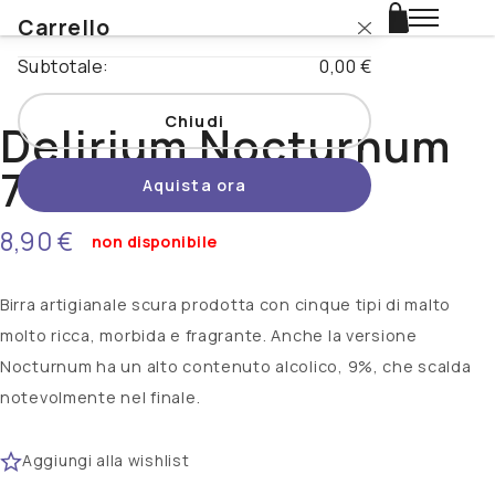
Carrello
Login
Subtotale:
0,00 €
Catalogo
Chiudi
Delirium Nocturnum
Stili
75cl
Aquista ora
Nazioni
8,90 €
non disponibile
Promo
Birra artigianale scura prodotta con cinque tipi di malto
Novità
molto ricca, morbida e fragrante. Anche la versione
Nocturnum ha un alto contenuto alcolico, 9%, che scalda
Beertopia
notevolmente nel finale.
Contatti
Aggiungi alla wishlist