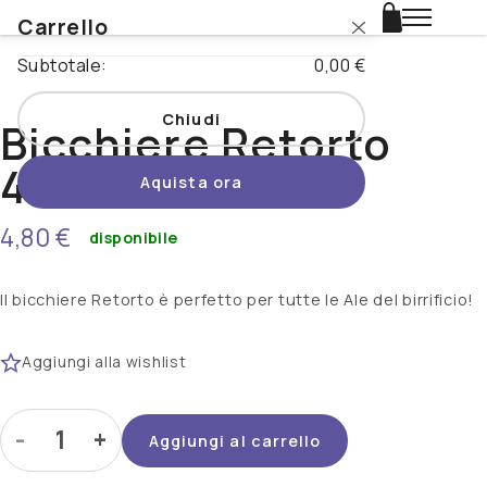
Carrello
Login
Subtotale:
0,00 €
Catalogo
Chiudi
Bicchiere Retorto
Stili
40cl
Aquista ora
Nazioni
4,80 €
disponibile
Promo
Il bicchiere Retorto è perfetto per tutte le Ale del birrificio!
Novità
Beertopia
Aggiungi alla wishlist
Contatti
-
+
Aggiungi al carrello