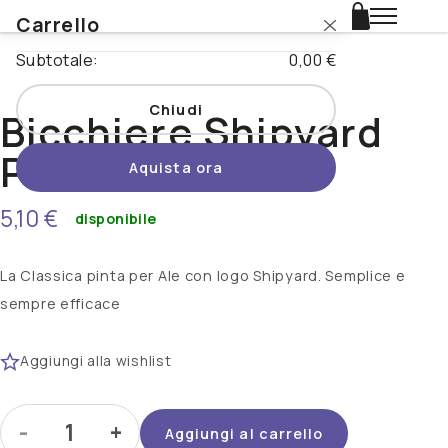
Carrello
Login
Subtotale:
0,00 €
Catalogo
Chiudi
Bicchiere Shipyard
Stili
Pinta Classica
Aquista ora
Nazioni
5,10 €
disponibile
Promo
La Classica pinta per Ale con logo Shipyard. Semplice e
Novità
sempre efficace
Beertopia
Aggiungi alla wishlist
Contatti
-
+
Aggiungi al carrello