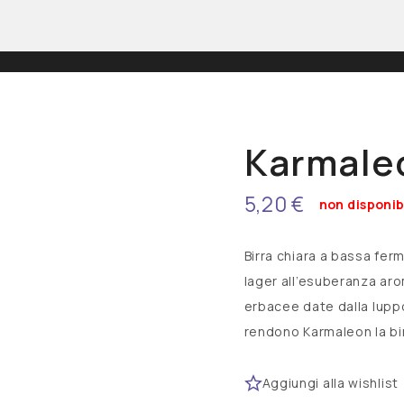
Scozia
American Pale Ale
Brewdog
Belgian Strong Ale
Karmale
Bock
5,20 €
non disponib
German Maibock
Hazy IPA
Birra chiara a bassa ferm
India Pale Lager
lager all’esuberanza aro
erbacee date dalla luppo
Belgio
Lambic
rendono Karmaleon la bir
Achel
Achouffe
Aggiungi alla wishlist