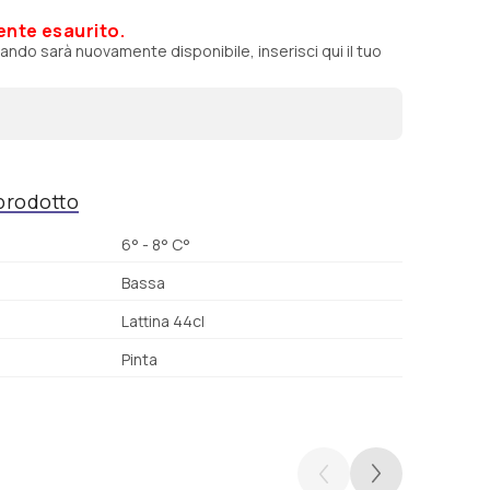
ente esaurito.
ando sarà nuovamente disponibile, inserisci qui il tuo
 prodotto
6° - 8° C°
Bassa
Lattina 44cl
Pinta