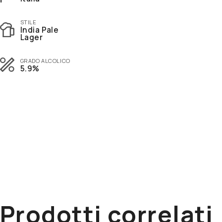
Vocation
Stone
Wild Beer
STILE
India Pale
Lager
GRADO ALCOLICO
5.9%
Prodotti correlati