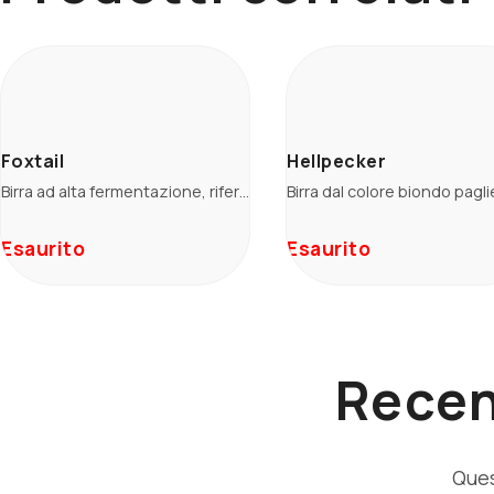
Foxtail
Hellpecker
Birra ad alta fermentazione, rifermentata in bottiglia. Le note leggermente tostate che si percepiscono al naso e che si ritrovano in bocca, sono bilanciate da un amaro “erbaceo”, persistente ma non prevaricante, caratteristico dei luppoli continentali impiegati in bollitura.
Esaurito
Esaurito
Recen
Ques