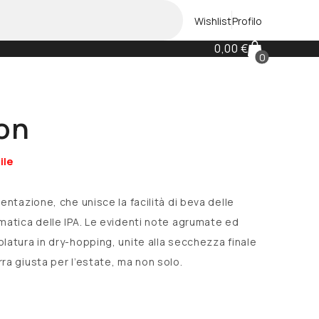
Wishlist
Profilo
0,00 €
0
Olanda
Barley Wine
Le Trappe
Belgian Triple
on
DDH Neipa
ile
Golden Ale
Helles
entazione, che unisce la facilità di beva delle
matica delle IPA. Le evidenti note agrumate ed
IPA Indian Pale Ale
latura in dry-hopping, unite alla secchezza finale
Germania
Marzen
ra giusta per l’estate, ma non solo.
Heller Brauerei