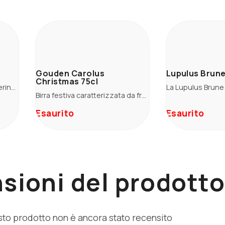
Gouden Carolus
Lupulus Brune
Christmas 75cl
Birra dal colore biondo paglierino brillante, caratterizzata da delicati profili erbacei e leggermente fruttati al naso, e una leggera nota di cereale in bocca. Helles della tradizione tedesca, rivisitata.
Birra festiva caratterizzata da fragranze di liquirizia, frutta rossa e scura.
Esaurito
Esaurito
sioni del prodott
to prodotto non è ancora stato recensito