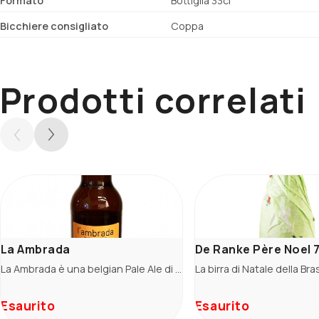
Formato
Bottiglia 33cl
Bicchiere consigliato
Coppa
Prodotti correlati
La Ambrada
De Ranke Père Noel 7
La Ambrada è una belgian Pale Ale di DuLac. Dal color ambrato carico al naso si prcepiscono aromi di frutta matura e miele mentre in bocca domina l'equilibrio tra la parte dolce maltata, le spezie del
Esaurito
Esaurito