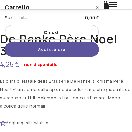
Carrello
Login
Subtotale:
0,00 €
Catalogo
Chiudi
De Ranke Père Noel
Stili
33cl
Aquista ora
Nazioni
4,25 €
non disponibile
Promo
La birra di Natale della Brasserie De Ranke si chiama Perè
Novità
Noel! E' una birra dallo splendido color rame che gioca il suo
successo sul bilanciamento tra il dolce e l'amaro. Meno
Beertopia
alcolica delle normali
Contatti
Aggiungi alla wishlist