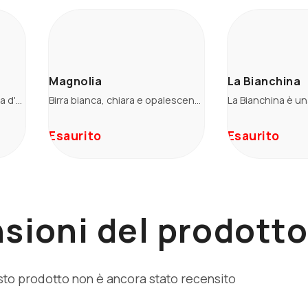
Magnolia
La Bianchina
Blanche brassata con scorza d'arancia e mango. Al naso emergono una nota erbacea, di fieno, accompagnata da una bella componente di frutta gialla che addolcisce l'olfatto. In bocca si ripropongono sentori vegetali, ai quali subentrano mango, pesca e una leggera vena bananosa. La chiusura presenta una tonalità amara persistente.
Birra bianca, chiara e opalescente. Il basso tenore alcolico e i suoi delicati sentori agrumati la rendono una birra perfetta come aperitivo, soprattutto nei caldi pomeriggi estivi.
Esaurito
Esaurito
sioni del prodott
to prodotto non è ancora stato recensito