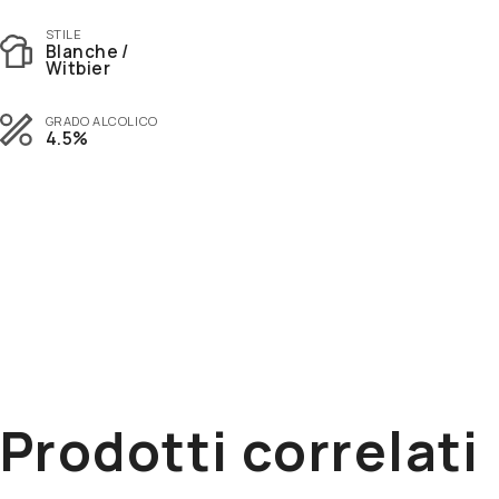
Vocation
Stone
STILE
Wild Beer
Blanche /
Witbier
GRADO ALCOLICO
4.5%
Prodotti correlati