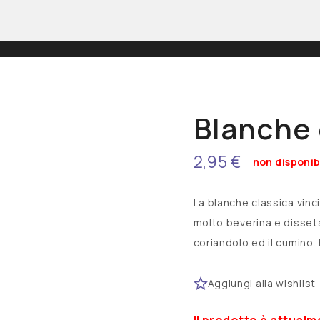
Scozia
American Pale Ale
Brewdog
Belgian Strong Ale
Blanche 
Bock
2,95 €
non disponib
German Maibock
Hazy IPA
La blanche classica vinc
India Pale Lager
molto beverina e dissetan
coriandolo ed il cumino.
Belgio
Lambic
Achel
Aggiungi alla wishlist
Achouffe
Il prodotto è attualm