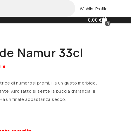
Wishlist
Profilo
0,00 €
0
Olanda
Barley Wine
Le Trappe
Belgian Triple
de Namur 33cl
DDH Neipa
ile
Golden Ale
Helles
itrice di numerosi premi. Ha un gusto morbido,
te. All'olfatto si sente la buccia d'arancia, il
IPA Indian Pale Ale
 Ha un finale abbastanza secco.
Germania
Marzen
Heller Brauerei
ente esaurito.