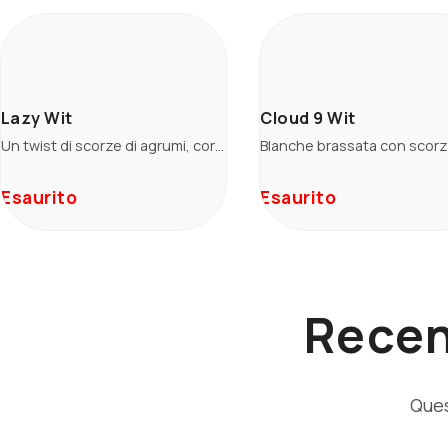
Lazy Wit
Cloud 9 Wit
Un twist di scorze di agrumi, coriandolo e pepe profuma questa Belgian Wit! Opalescente, sinuosa, profumatissima… è la birra perfetta per bevute spensierate e rinfrescanti, ma ti darà grandi soddisfazioni anche a tavola. Are you ready?
Esaurito
Esaurito
Recen
Ques