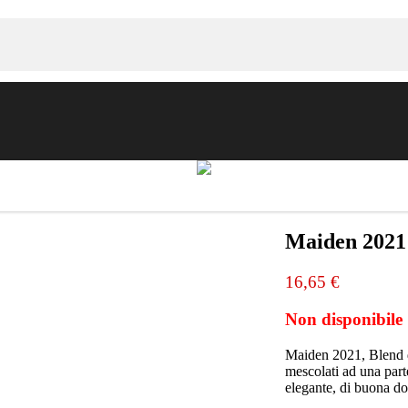
American Pale Ale
Scozia
Brewdog
e
Belgian Strong Ale
Maiden 2021
Login
16,65 €
er
Bock
Non disponibile
German Maibock
Catalogo
Maiden 2021, Blend di
mescolati ad una part
elegante, di buona d