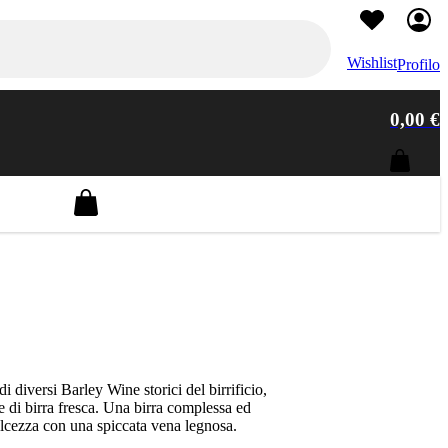
Wishlist
Profilo
0,00 €
Barley Wine
Olanda
0
Le Trappe
Belgian Triple
DDH Neipa
Golden Ale
 diversi Barley Wine storici del birrificio,
e di birra fresca. Una birra complessa ed
olcezza con una spiccata vena legnosa.