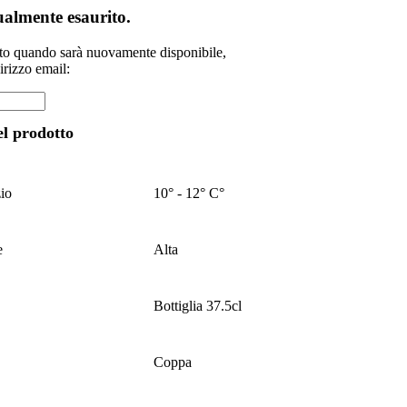
tualmente esaurito.
ato quando sarà nuovamente disponibile,
dirizzo email:
el prodotto
zio
10° - 12° C°
e
Alta
Bottiglia 37.5cl
Coppa