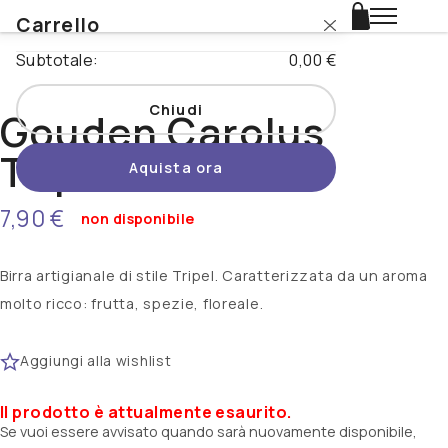
Carrello
Login
Subtotale:
0,00 €
Catalogo
Chiudi
Gouden Carolus
Stili
Tripel 75cl
Aquista ora
Nazioni
7,90 €
non disponibile
Promo
Birra artigianale di stile Tripel. Caratterizzata da un aroma
Novità
molto ricco: frutta, spezie, floreale.
Beertopia
Aggiungi alla wishlist
Contatti
Il prodotto è attualmente esaurito.
Se vuoi essere avvisato quando sarà nuovamente disponibile,