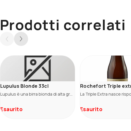
Prodotti correlati
Lupulus Blonde 33cl
Rochefort Triple extr
Lupulus è una birra bionda di alta gradazione (8,5%) in stile tripel. E' caratterizzata da un utilizzo abbondante di luppolo sia nella caldaia che in fase di fermentazione donando un intensità di profumi incofondibile.
Esaurito
Esaurito