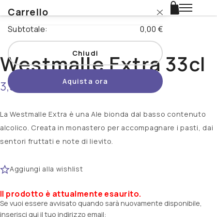
Carrello
Login
Subtotale:
0,00 €
Catalogo
Chiudi
Westmalle Extra 33cl
Stili
Aquista ora
3,30 €
non disponibile
Nazioni
Promo
La Westmalle Extra è una Ale bionda dal basso contenuto
alcolico. Creata in monastero per accompagnare i pasti, dai
Novità
sentori fruttati e note di lievito.
Beertopia
Aggiungi alla wishlist
Contatti
Il prodotto è attualmente esaurito.
Se vuoi essere avvisato quando sarà nuovamente disponibile,
inserisci qui il tuo indirizzo email: