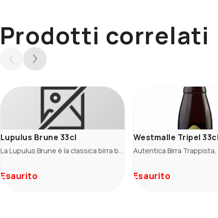
Prodotti correlati
Lupulus Brune 33cl
Westmalle Tripel 33c
La Lupulus Brune è la classica birra belga scura, con note dolci di frutta e caramello. Al palato offre un bel corpo pieno ed un finale leggermente amaro rendendo la birra perfettamente equilibrata e
Esaurito
Esaurito