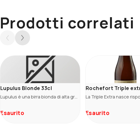
Prodotti correlati
Lupulus Blonde 33cl
Rochefort Triple extr
Lupulus è una birra bionda di alta gradazione (8,5%) in stile tripel. E' caratterizzata da un utilizzo abbondante di luppolo sia nella caldaia che in fase di fermentazione donando un intensità di profumi incofondibile.
Esaurito
Esaurito