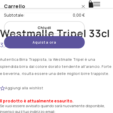
Carrello
Login
Subtotale:
0,00 €
Catalogo
Chiudi
Westmalle Tripel 33cl
Stili
Aquista ora
3,55 €
non disponibile
Nazioni
Promo
Autentica Birra Trappista, la Westmalle Tripel è una
splendida birra dal colore dorato tendente all'arancio. Forte
Novità
e beverina, risulta essere una delle migliori birre trappiste.
Beertopia
Aggiungi alla wishlist
Contatti
Il prodotto è attualmente esaurito.
Se vuoi essere avvisato quando sarà nuovamente disponibile,
inserisci qui il tuo indirizzo email: