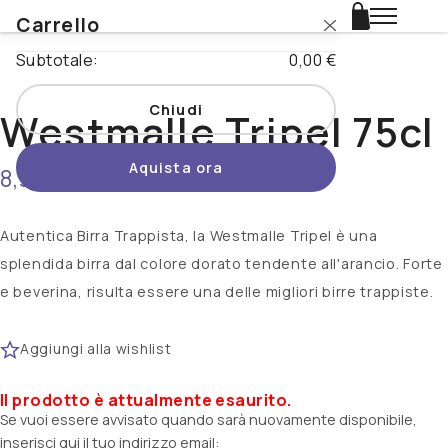
Carrello
Login
Subtotale:
0,00 €
Catalogo
Chiudi
Westmalle Tripel 75cl
Stili
Aquista ora
8,90 €
non disponibile
Nazioni
Promo
Autentica Birra Trappista, la Westmalle Tripel è una
splendida birra dal colore dorato tendente all'arancio. Forte
Novità
e beverina, risulta essere una delle migliori birre trappiste.
Beertopia
Aggiungi alla wishlist
Contatti
Il prodotto è attualmente esaurito.
Se vuoi essere avvisato quando sarà nuovamente disponibile,
inserisci qui il tuo indirizzo email: