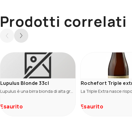
Prodotti correlati
Lupulus Blonde 33cl
Rochefort Triple extr
Lupulus è una birra bionda di alta gradazione (8,5%) in stile tripel. E' caratterizzata da un utilizzo abbondante di luppolo sia nella caldaia che in fase di fermentazione donando un intensità di profumi incofondibile.
Esaurito
Esaurito