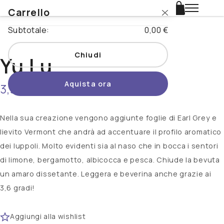
Carrello
Login
Subtotale:
0,00 €
Catalogo
Chiudi
Yu Lu
Stili
Aquista ora
3,90 €
non disponibile
Nazioni
Promo
Nella sua creazione vengono aggiunte foglie di Earl Grey e
lievito Vermont che andrà ad accentuare il profilo aromatico
Novità
dei luppoli. Molto evidenti sia al naso che in bocca i sentori
di limone, bergamotto, albicocca e pesca. Chiude la bevuta
Beertopia
un amaro dissetante. Leggera e beverina anche grazie ai
3,6 gradi!
Contatti
Aggiungi alla wishlist