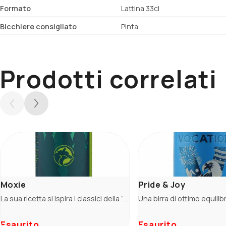
Formato
Lattina 33cl
Bicchiere consigliato
Pinta
Prodotti correlati
Moxie
Pride & Joy
La sua ricetta si ispira i classici della “Craft Beer Revolution”. La base maltata con le sue leggere note di caramello accompagna i sentori agrumati ed erbacei della luppolatura. Moxie significa Grinta, la quintessenza di IMPAVIDA e da bere sempre.
Esaurito
Esaurito