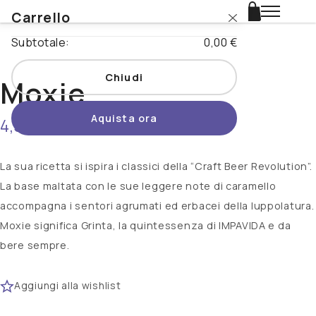
Carrello
Login
Subtotale:
0,00 €
Catalogo
Chiudi
Moxie
Stili
Aquista ora
4,50 €
non disponibile
Nazioni
Promo
La sua ricetta si ispira i classici della “Craft Beer Revolution”.
La base maltata con le sue leggere note di caramello
Novità
accompagna i sentori agrumati ed erbacei della luppolatura.
Moxie significa Grinta, la quintessenza di IMPAVIDA e da
Beertopia
bere sempre.
Contatti
Aggiungi alla wishlist