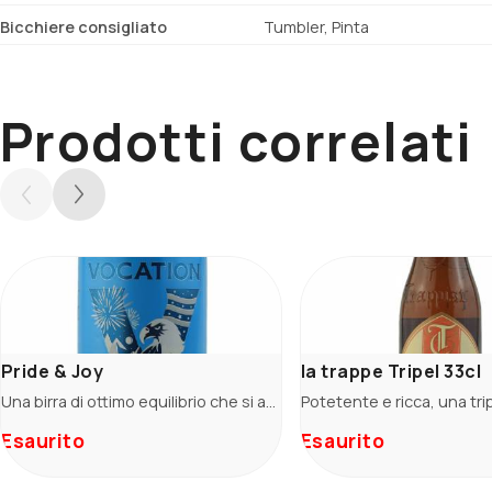
Bicchiere consigliato
Tumbler, Pinta
Prodotti correlati
Pride & Joy
la trappe Tripel 33cl
Una birra di ottimo equilibrio che si apre su toni dolci e maltati per poi lasciare spazio alla luppolatura in stile West Coast. Morbida al palato dove su una base con note di crosta di pane e marmellata di agrumi, emergono note di scorza di pompelmo e frutta tropicale. In chiusura un amaro gentile e una piacevole vena erbacea.
Esaurito
Esaurito