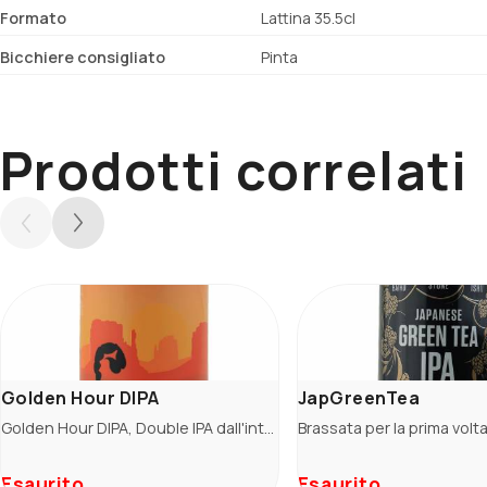
Formato
Lattina 35.5cl
Bicchiere consigliato
Pinta
Prodotti correlati
Golden Hour DIPA
JapGreenTea
Golden Hour DIPA, Double IPA dall'intensa luppolatura. Ha note agrumate e di frutta tropicale accanto ad un amaro erbaceo e pulito.
Esaurito
Esaurito