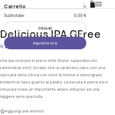
Carrello
Login
Subtotale:
0,00 €
Catalogo
Chiudi
Delicious IPA GFree
Stili
Aquista ora
4,25 €
non disponibile
Nazioni
Promo
Una Ipa corposa in pieno stile Stone, luppolata con
Lemondrop ed El Dorado che la caratterizzano con una
Novità
spiccata vena citrica con note di limone e lemongrass
evidenti al naso quanto al palato. La bevuta è piena ed in
Beertopia
chiusura rivela un importante amaro erbaceo ed una
leggera vena speziata.
Contatti
Aggiungi alla wishlist