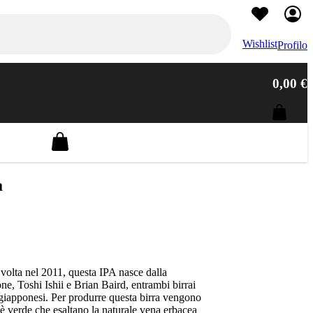
Wishlist
Profilo
0,00 €
Barley Wine
Olanda
0
Le Trappe
Belgian Triple
a
DDH Neipa
Golden Ale
 volta nel 2011, questa IPA nasce dalla
ne, Toshi Ishii e Brian Baird, entrambi birrai
li giapponesi. Per produrre questa birra vengono
 tè verde che esaltano la naturale vena erbacea