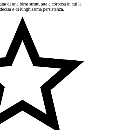
Helles
Germania
ratta di una birra strutturata e corposa in cui la
ecisa e di lunghissima persistenza.
Heller Brauerei
IPA Indian Pale Ale
Marzen