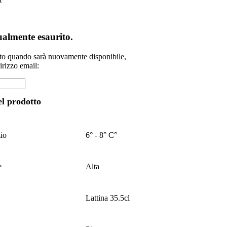
tualmente esaurito.
ato quando sarà nuovamente disponibile,
dirizzo email:
el prodotto
zio
6° - 8° C°
e
Alta
Lattina 35.5cl