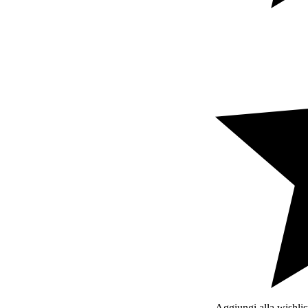
Beertopia
Contatti
Aggiungi alla wishlis