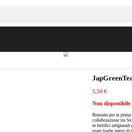
American Pale Ale
Scozia
Brewdog
e
Belgian Strong Ale
JapGreenTe
Login
5,50 €
er
Bock
Non disponibile
German Maibock
Catalogo
Brassata per la prima
collaborazione tra Sto
in birrifici artigiana
usate foglie intere di