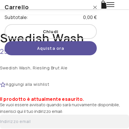
Carrello
Login
Subtotale:
0,00 €
Catalogo
Chiudi
Swedish Wash
Stili
Aquista ora
25,00 €
non disponibile
Nazioni
Promo
Swedish Wash, Riesling Brut Ale
Novità
Aggiungi alla wishlist
Beertopia
Il prodotto è attualmente esaurito.
Se vuoi essere avvisato quando sarà nuovamente disponibile,
Contatti
inserisci qui il tuo indirizzo email: