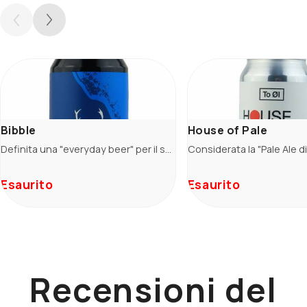
Bibble
House of Pale
Definita una "everyday beer" per il suo carattere facile e immediato. Prodotta con malto Vienna e avena e luppoli Mosaic e Amarillo. Sulla base maltata morbida si appoggiano le note di frutta tropicale e agrumate date dai luppoli utilizzati sia in bollitura che in dry hopping. Il tutto è accompagnato da una bella vena amara che bilancia la dolcezza della frutta.
Esaurito
Esaurito
Recensioni del