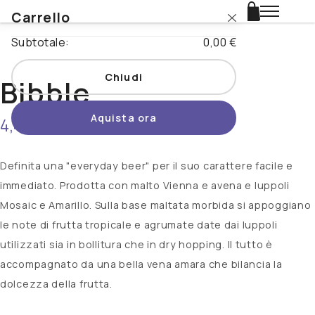
Carrello
Login
Subtotale:
0,00 €
Catalogo
Chiudi
Bibble
Stili
Aquista ora
4,40 €
non disponibile
Nazioni
Promo
Definita una "everyday beer" per il suo carattere facile e
immediato. Prodotta con malto Vienna e avena e luppoli
Novità
Mosaic e Amarillo. Sulla base maltata morbida si appoggiano
le note di frutta tropicale e agrumate date dai luppoli
Beertopia
utilizzati sia in bollitura che in dry hopping. Il tutto è
accompagnato da una bella vena amara che bilancia la
Contatti
dolcezza della frutta.